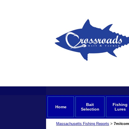
Bait
Fishing
Home
Selection
Lures
Massachusetts Fishing Reports
7mitco
>