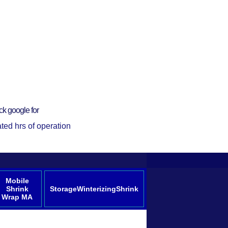
ck google for
ted hrs of operation
Mobile
Shrink
StorageWinterizingShrink
Wrap MA