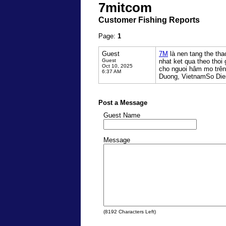
7mitcom
Customer Fishing Reports
Page:
1
Guest
7M
là nen tang the tha
Guest
nhat ket qua theo thoi
Oct 10, 2025
cho nguoi hâm mo trên 
6:37 AM
Duong, VietnamSo Di
Post a Message
Guest Name
Message
(
8192
Characters Left)