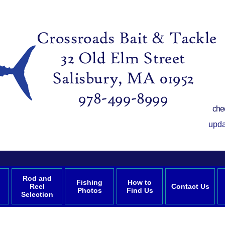
che
upda
Rod and
Fishing
How to
Reel
Contact Us
Photos
Find Us
Selection
m