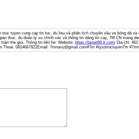
o truc tuyen cung cap tin tuc, du lieu và phân tích chuyên sâu ve bóng dá và 
 gian thuc, du doán ty so chính xác và thông tin dáng tin cay, 7M CN mang den
toàn the gioi. Thông tin liên he: Website:
https://langit88.it.com/
Dia chi: 462
en Thoai: 0914667821Email: 7mnavy@gmail.com#7m #tysotructuyen7m #7m