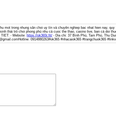
hu mot trong nhung sân choi uy tín và chuyên nghiep bac nhat hien nay, quy 
inh thái trò choi phong phú nhu cá cuoc the thao, casino live, ban cá doi th
TIET: - Website:
https://ok365t.fit/
- Dia chi: 37 Bình Phú, Tam Phú, Thu Du
t@gmail.comHotline: 0914880263#ok365 #nhacaiok365 #trangchuok365 #linkv