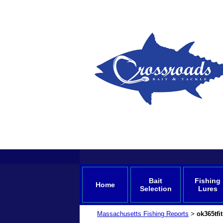
Bait
Fishing
Home
Selection
Lures
Massachusetts Fishing Reports
ok365tfit
>