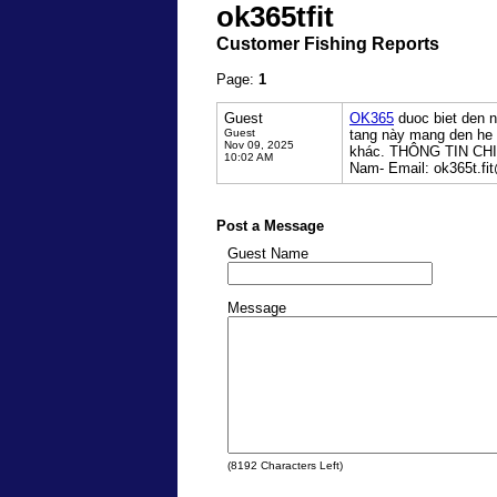
ok365tfit
Customer Fishing Reports
Page:
1
Guest
OK365
duoc biet den n
Guest
tang này mang den he s
Nov 09, 2025
khác. THÔNG TIN CHI 
10:02 AM
Nam- Email: ok365t.fi
Post a Message
Guest Name
Message
(
8192
Characters Left)