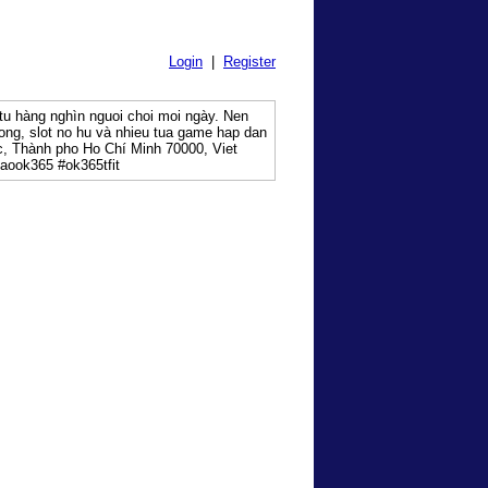
Login
|
Register
tu hàng nghìn nguoi choi moi ngày. Nen
uong, slot no hu và nhieu tua game hap dan
c, Thành pho Ho Chí Minh 70000, Viet
aook365 #ok365tfit