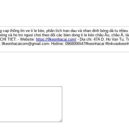
cap thông tin ve ti le kèo, phân tích tran dau và nhan dinh bóng dá tu nhieu 
hóng và ho tro nguoi choi theo dõi các bien dong ti le kèo châu Âu, châu Á, t
CHI TIET: - Website:
https://9keonhacai.com/
- Dia chi: 47A D. Ho Van Tu, 
l: 9keonhacaicom@gmail.com- Hotline: 0968006547#keonhacai #linkvaokeonh