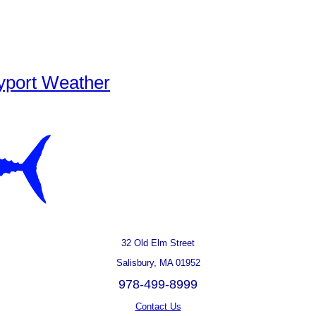
yport Weather
32 Old Elm Street
Salisbury, MA 01952
978-499-8999
Contact Us