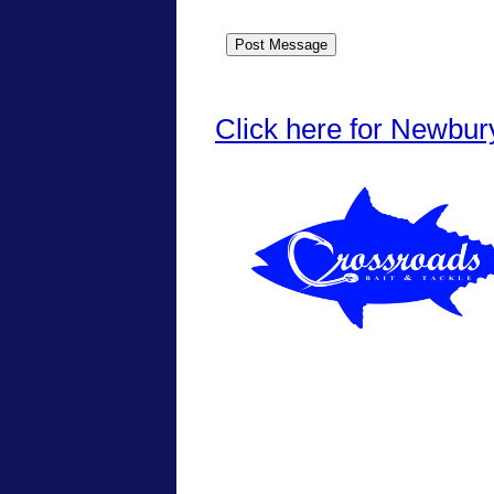
Click here for Newbur