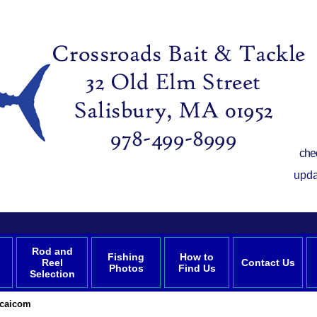
che
upda
Rod and
Fishing
How to
Reel
Contact Us
Photos
Find Us
Selection
caicom