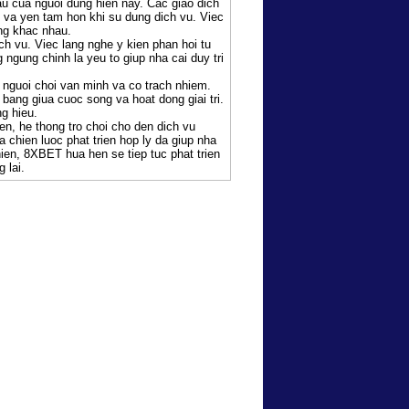
au cua nguoi dung hien nay. Cac giao dich
n va yen tam hon khi su dung dich vu. Viec
ng khac nhau.
h vu. Viec lang nghe y kien phan hoi tu
ngung chinh la yeu to giup nha cai duy tri
nguoi choi van minh va co trach nhiem.
bang giua cuoc song va hoat dong giai tri.
g hieu.
en, he thong tro choi cho den dich vu
chien luoc phat trien hop ly da giup nha
ien, 8XBET hua hen se tiep tuc phat trien
 lai.