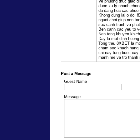
Ve phuong thuc giao di
duoc xu ly nhanh chong
da dang hoa cac phuon
Khong dung lai o do, 8
nguoi choi giup nen ta
suc canh tranh va phat 
Ben canh cac yeu to v
Nen tang khuyen khich 
Day la mot dinh huong 
Tong the, 8XBET la mot
cham soc khach hang va
cai nay tung buoc xay 
manh me va tro thanh mo
Post a Message
Guest Name
Message