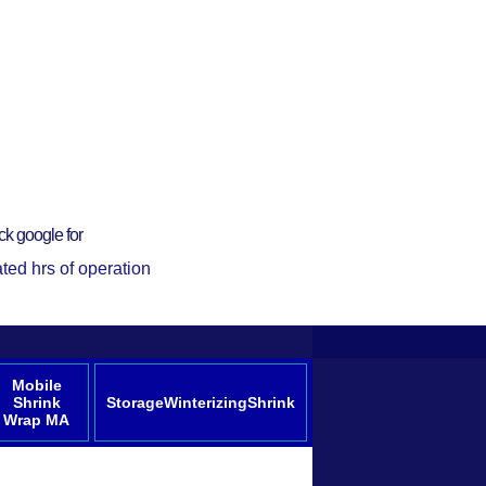
ck google for
ted hrs of operation
Mobile
Shrink
StorageWinterizingShrink
Wrap MA