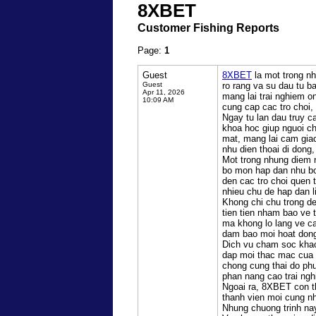
8XBET
Customer Fishing Reports
Page:
1
Guest
8XBET
la mot trong nh
Guest
ro rang va su dau tu b
Apr 11, 2026
mang lai trai nghiem o
10:09 AM
cung cap cac tro choi,
Ngay tu lan dau truy c
khoa hoc giup nguoi ch
mat, mang lai cam giac 
nhu dien thoai di dong
Mot trong nhung diem n
bo mon hap dan nhu bon
den cac tro choi quen 
nhieu chu de hap dan l
Khong chi chu trong d
tien tien nham bao ve 
ma khong lo lang ve ca
dam bao moi hoat dong 
Dich vu cham soc khach
dap moi thac mac cua n
chong cung thai do phu
phan nang cao trai ngh
Ngoai ra, 8XBET con t
thanh vien moi cung nh
Nhung chuong trinh nay