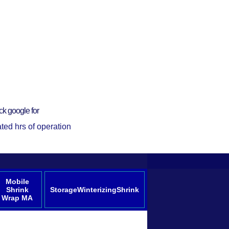
ck google for
ted hrs of operation
Mobile
Shrink
StorageWinterizingShrink
Wrap MA