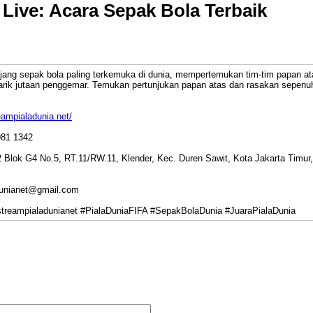
 Live: Acara Sepak Bola Terbaik
jang sepak bola paling terkemuka di dunia, mempertemukan tim-tim papan at
ik jutaan penggemar. Temukan pertunjukan papan atas dan rasakan sepenuh
reampialadunia.net/
981 1342
2 Blok G4 No.5, RT.11/RW.11, Klender, Kec. Duren Sawit, Kota Jakarta Timur
dunianet@gmail.com
#streampialadunianet #PialaDuniaFIFA #SepakBolaDunia #JuaraPialaDunia