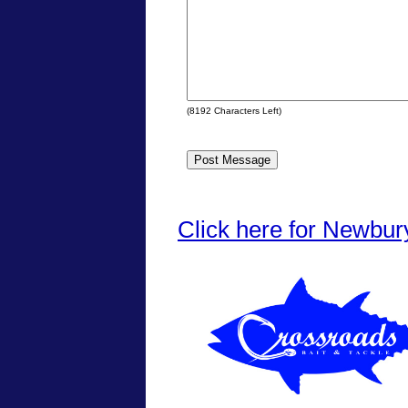
(
8192
Characters Left)
Click here for Newbur