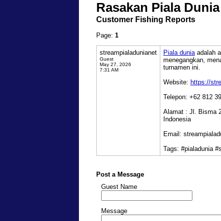
Rasakan Piala Dunia
Customer Fishing Reports
Page:
1
streampialadunianet
Piala dunia
adalah a
Guest
menegangkan, menar
May 27, 2026
turnamen ini.
7:31 AM
Website:
https://st
Telepon: +62 812 3
Alamat : Jl. Bisma 
Indonesia
Email: streampiala
Tags: #pialadunia 
Post a Message
Guest Name
Message