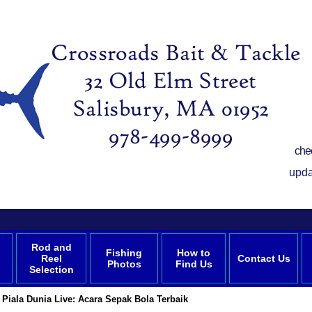
che
upda
Rod and
Fishing
How to
Reel
Contact Us
Photos
Find Us
Selection
Piala Dunia Live: Acara Sepak Bola Terbaik